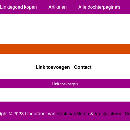
Linktegoed kopen
Artikelen
Alle dochterpagina's
Link toevoegen
Contact
Link toevoegen
ight © 2023 Onderdeel van
BaakmanMedia
&
Vrolijk Internet S